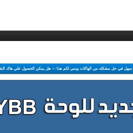
ل سهل في حل مشكله من الهاكات ومني لكم هذا
---
هل يمكن الحصول علي هاك ا