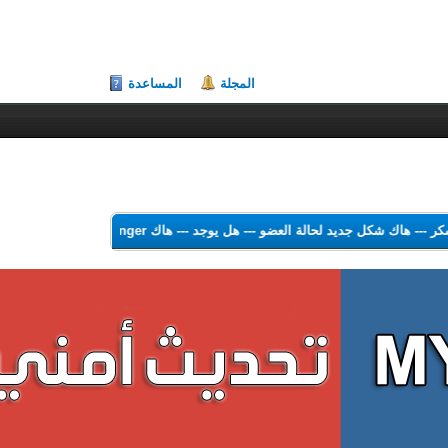
المجلة
المساعدة
لشكر
---
هاك شكل جديد لحالة العضو
---
هل يوجد
---
هاك Theme Color Changer