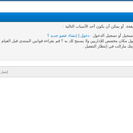
. أو يمكن أن يكون أحد الأسباب التالية :
تسجيل أو تسجيل الدخول .
دخول
|
إنشاء عضو جديد ؟
 مكان مخصص للإداريين ولا يسمح لك به ؟ قم بقراءة قوانين المنتدى قبل القيام به
تك مازالت في إنتظار التفعيل .
إتصل ب