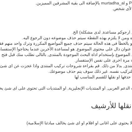
ا لأى شخص.
ارجوكم مساعدة, لدى مشكلة) الخ.
ومن لا يلتزم بهذه النقطة سيتم حذف موضوعه دون الرجوع اليه.
او بالخطأ فى هذه الحالة سيتم حذف جميع المواضيع المكررة وترك واحد منهم ف
 عنوان دال على محتوى الموضوع, هو لمساعدة الأخرين عندما يحتاجوا الإستفسار
لموضوع بإستخدام اداة البحث الموجودة بالمنتدى, بالتالى نطلب منك قبل فت
ابة مرة اخرى على نفس الإستفسار.
منتدى, بدلا من ذلك. قم بقراءة شروحات تركيب المنتدى واذا عجزت عن اى شئ 
التركيب نفسه. غير ذلك سوف يتم حذف موضوعك.
لدعم العربى, او المنتديات الإنجليزية, او المنتديات التى تحتوى على اى شئ يخا
نقلها للأرشيف
يحتوى على اغانى او افلام او اى شئ يخالف مبادئنا الإسلامية)