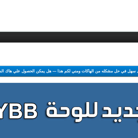
د حل سهل في حل مشكله من الهاكات ومني لكم هذا
---
هل يمكن الحصول علي هاك