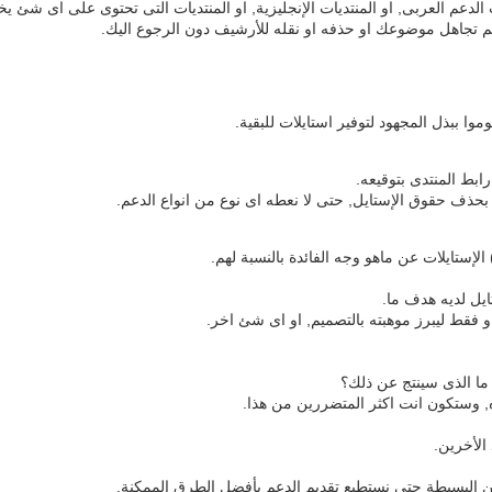
لدعم العربى, او المنتديات الإنجليزية, او المنتديات التى تحتوى على اى شئ يخا
يتم تجاهل موضوعك او حذفه او نقله للأرشيف دون الرجوع اليك.
وا ببذل المجهود لتوفير استايلات للبقية.
بط المنتدى بتوقيعه.
حذف حقوق الإستايل, حتى لا نعطه اى نوع من انواع الدعم.
لإستايلات عن ماهو وجه الفائدة بالنسبة لهم.
يل لديه هدف ما.
و فقط ليبرز موهبته بالتصميم, او اى شئ اخر.
 ما الذى سينتج عن ذلك؟
ه, وستكون انت اكثر المتضررين من هذا.
الأخرين.
ين البسيطة حتى نستطيع تقديم الدعم بأفضل الطرق الممكنة.