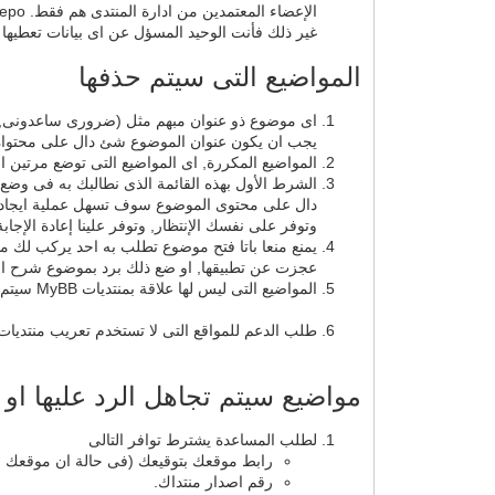
الإعضاء المعتمدين من ادارة المنتدى هم فقط. Pepo و murtadha_al بالإضافة الى بقية المشرفين المميزين.
غير ذلك فأنت الوحيد المسؤل عن اى بيانات تعطيه
المواضيع التى سيتم حذفها
اى موضوع ذو عنوان مبهم مثل (ضرورى ساعدونى, 
يجب ان يكون عنوان الموضوع شئ دال على محتواه 
المواضيع المكررة, اى المواضيع التى توضع مرتين 
الشرط الأول بهذه القائمة الذى نطالبك به فى وضع
دال على محتوى الموضوع سوف تسهل عملية ايجاد ا
وتوفر على نفسك الإنتظار, وتوفر علينا إعادة الإج
يمنع منعا باتا فتح موضوع تطلب به احد يركب لك 
عجزت عن تطبيقها, او ضع ذلك برد بموضوع شرح 
المواضيع التى ليس لها علاقة بمنتديات MyBB سيتم حذفها او نقلها للقسم المناسب لها
طلب الدعم للمواقع التى لا تستخدم تعريب منتديات ا
مواضيع سيتم تجاهل الرد عليها او 
لطلب المساعدة يشترط توافر التالى
رابط موقعك بتوقيعك (فى حالة ان موقعك لا 
رقم اصدار منتداك.