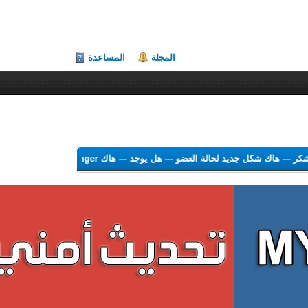
المجلة
المساعدة
 الشكر
---
هاك شكل جديد لحالة العضو
---
هل يوجد
---
هاك Theme Color Changer