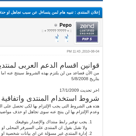
إعلان المنتدى : تنبيه هام لمن يتساءل عن سبب تجاهل او ح
Pepo
:: + ????? ????? + ::
2010-08-04, 11:43 PM
قوانين اقسام الدعم العربى لمنتديات 
من الأن فصاعد من لن يلتزم بهذه الشروط سينتج عنه اما 
بتاريخ 5/8/2008
اخر تحديث 17/1/2009
شروط استخدام المنتدى واتفاقية 
هذه هى الشروط التى يجب الإلتزام بها لكى تحصل على ال
وعدم الإلتزام بها لن ينتج عنه سوى تجاهل او حذف مواضي
يجب توفير رابط منتداك والإصدار بتوقيعك
ولا نقبل بقول ان المنتدى على السيرفر المحلى او ا
إدارة المنتدى غير مسؤلة عن اى بيانات شخصية او م