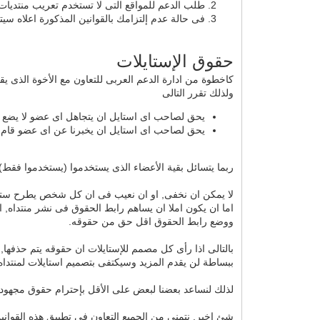
طلب الدعم للمواقع التى لا تستخدم تعريب منتديات ا
فى حالة عدم إلتزامك بالقوانين المذكورة اعلاه س
حقوق الإستايلات
كاخطوة من ادارة الدعم العربى للتعاون مع الأخوة الذى يقوم
ولذلك تقرر التالى
يحق لصاحب اى استايل ان يتجاهل اى عضو لا يضع را
يحق لصاحب اى استايل ان يخبرنا عن اى عضو قام ب
ربما يتسائل بقية الأعضاء الذى يستخدموا (يستخدموا فقط) ا
لا يمكن ان نخفى, او ان نعيب فى ان كل شخص يطرح ستا
اما ان يكون املا ان يساهم رابط الحقوق فى نشر منتداه, ا
ووضع رابط الحقوق اقل حق من حقوقه.
بالتالى اذا رأى كل مصمم للإستايلات ان حقوقه يتم حذفها,
ببساطة لن يقدم المزيد وسيكتفى بتصميم استايلات لمنتدا
لذلك لنساعد بعضنا لبعض على الأقل بإحترام حقوق مجهود 
شئ اخير. نتمنى من الجميع التعاون فى تطبيق هذه القوان