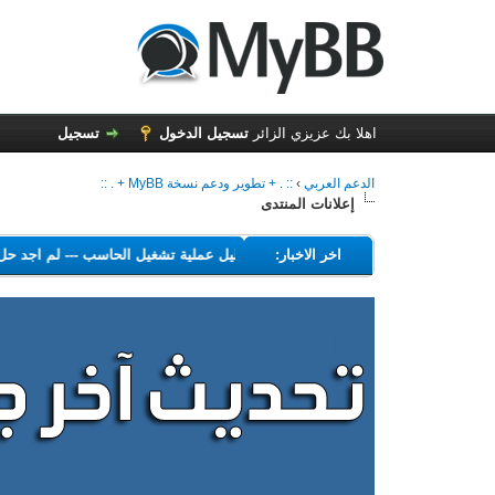
اهلا بك عزيزي الزائر
تسجيل الدخول
تسجيل
الدعم العربي
›
:: . + تطوير ودعم نسخة MyBB + . ::
إعلانات المنتدى
---
اخر الاخبار:
البرامج التي تهدف إلى تعطيل عملية تشغيل الحاسب
---
لم اج