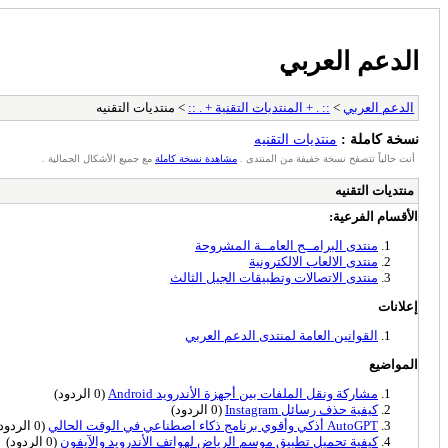
الدعم العربي
الدعم العربي
>
:: . + المنتديات التقنية + . ::
> منتديات التقنيه
نسخة كاملة :
منتديات التقنيه
أنت حالياً تتصفح نسخة خفيفة من المنتدى .
مشاهدة نسخة كاملة
مع جميع الأشكال الجمالية .
منتديات التقنيه
الأقسام الفرعية:
منتدى البرامــج العامــة المشروحة
منتدى الالعاب الالكترونية
منتدى الاتصالات وتطبيقات الجيل الثالث
إعلانات
القوانين العامة لمنتدى الدعم العربي
المواضيع
مشاركة ونقل الملفات بين أجهزة الأندرويد Android
(0 الردود)
كيفية حذف رسائل Instagram
(0 الردود)
AutoGPT أذكي وأقوي برنامج ذكاء اصطناعي في الوقت الحالي
(0 الردود)
كيفية تحميل تطبيق موسم الرياض لهواتف الأندرويد والآيفون
(0 الردود)