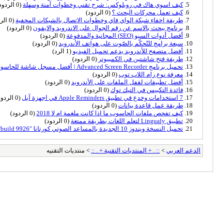
كيف اسوي هاك في روبلوكس: شرح تقني وخطوات آمنة وسهلة
(0 الردود)
كيف تعمل محركات البحث ؟
(0 الردود)
طريقة اخفاء شبكة الواي فاي وخطوات الاتصال بالشبكات المخفية
(0 الردود)
برنامج يبحث بالاسم عن رقم الجوال على الاندرويد والايفون
(0 الردود)
أفضل أدوات السيو (SEO) المجانية والمدفوعة
(0 الردود)
سبعة برامج للتّحكّم بالصّوت على هواتف الأندرويد
(0 الردود)
أفضل متصفح للأندرويد يدعم تحميل الفيديو
(1 الرد)
طريقة فتح شاشتين في الكمبيوتر
(0 الردود)
تحميل برنامج Advanced Screen Recorder | أفضل مسجل شاشة للحاسوب
معرفة نوع رام اللاب توب
(0 الردود)
أفضل تطبيقات لقفل الملفات على الأندرويد
(0 الردود)
فائدة التكبيس في التيك توك
(0 الردود)
7 استخدامات وخدع في تطبيق Apple Reminders في اجهزة آبل
(0 الردود)
طريقة عمل قاعدة بيانات
(0 الردود)
كيف تفحص ملفات الحاسوب ما اذا كانت ملغمة ام لا 2018
(0 الردود)
تطبيق Lingualy لتعلم اللغات بطريقة ممتعة
(0 الردود)
تحميل النسخة ويندوز 10 الجديدة بالمساعد الصوتي كورتانا "build 9926"
الدعم العربي
>
:: . + المنتديات التقنية + . ::
> منتديات التقنيه