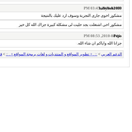
habybak2000
2010-04-05, 03:45 PM
مشكور اخوى جارى التجربة وسوف ارد عليك بالنتيجة
مشكور اخى اشتغلت بجد حليت لى مشكلة كبيرة جزاك الله كل خير
2010-04-05, 08:53 PM
Pepo
جزانا الله واياكم ان شاء الله.
الدعم العربي
>
:: . + تطوير المواقع و المنتديات و لغات برمجة المواقع + . ::
>
قس