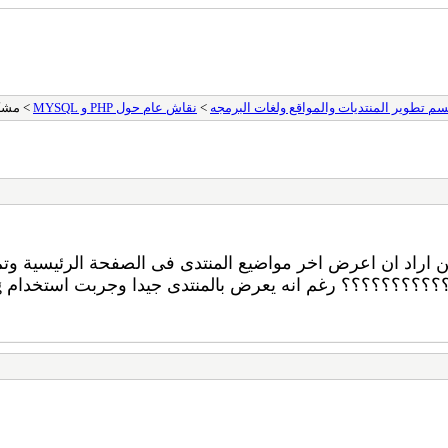
م تطوير المنتديات والمواقع ولغات البرمجه
>
نقاش عام حول PHP و MYSQL
> مشكل
ن اراد ان اعرض اخر مواضيع المنتدى فى الصفحة الرئيسية وت
يعرض بالمنتدى جيدا وجربت استخدام mb_convert_encoding لكن برده دون فائدة