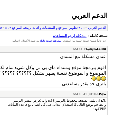
الدعم العربي
الدعم العربي
>
:: . + تطوير المواقع و المنتديات و لغات برمجة المواقع + . ::
>
قس
نسخة كاملة :
مشكلة ارجو المساعدة
أنت حالياً تتصفح نسخة خفيفة من المنتدى .
مشاهدة نسخة كاملة
مع جميع الأشكال الجمالية .
habybak2000
2010-04-05, 04:13 AM
عندى مشكلة مع المنتدى
اقوم ببرمجة موقع ومنتداه ماى بى بى وكل شىء تمام لك
الموضوع و الموضوع نفسة يظهر بشكل ؟؟؟؟؟؟ ؟؟؟؟؟ ؟؟؟؟؟؟؟؟؟؟؟ رغم انه 
ياترى حد يقدر يساعدنى
2010-04-05, 06:41 AM
Pepo
تاكد ان ملف الصفحة محفوظ بالترميز utf-8 وانه يُعرض بنفس الترميز
وايضا قم بوضع التالى كا استعلام ابتدائى قبل كل اتصال مع قاعدة البيانات
PHP كود :