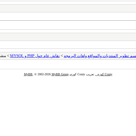
م تطوير المنتديات والمواقع ولغات البرمجه
>
نقاش عام حول PHP و MYSQL
> مشكل
Cozzy كوزى
, تعريب Cozzy كوزى
MyBB Group
, © 2002-2026
MyBB