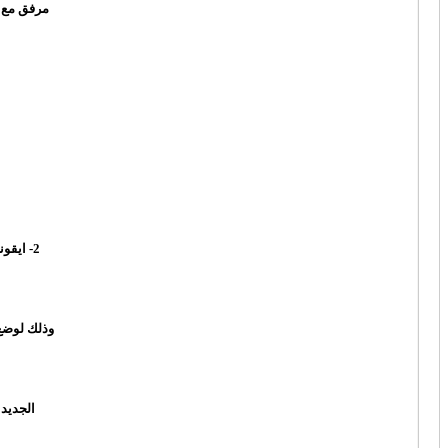
مرفق مع ا
2- ايقونات الاستايل المحول تظهر بشكل تلقائي من مجلد images/english وليس مجلد الصور المرفق
وذلك لوضع 
الجديد واي