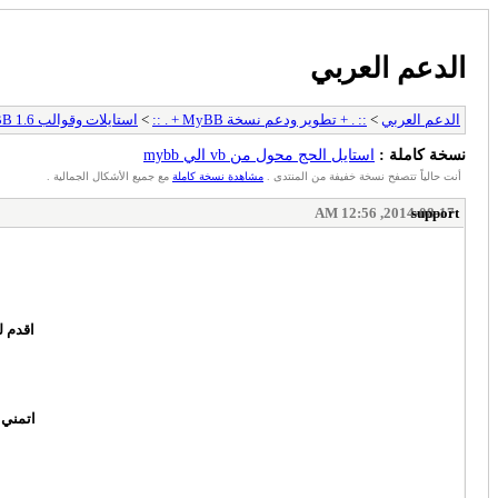
الدعم العربي
الدعم العربي
>
:: . + تطوير ودعم نسخة MyBB + . ::
>
استايلات وقوالب MyBB 1.6 العربية
نسخة كاملة :
استايل الحج محول من vb الي mybb
أنت حالياً تتصفح نسخة خفيفة من المنتدى .
مشاهدة نسخة كاملة
مع جميع الأشكال الجمالية .
2014-08-17, 12:56 AM
support
اقدم ل
اتمني 