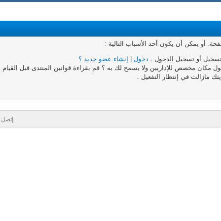
. أو يمكن أن يكون أحد الأسباب التالية :
تسجيل أو تسجيل الدخول .
دخول
|
إنشاء عضو جديد ؟
 مكان مخصص للإداريين ولا يسمح لك به ؟ قم بقراءة قوانين المنتدى قبل القيام به
تك مازالت في إنتظار التفعيل .
إتصل ب