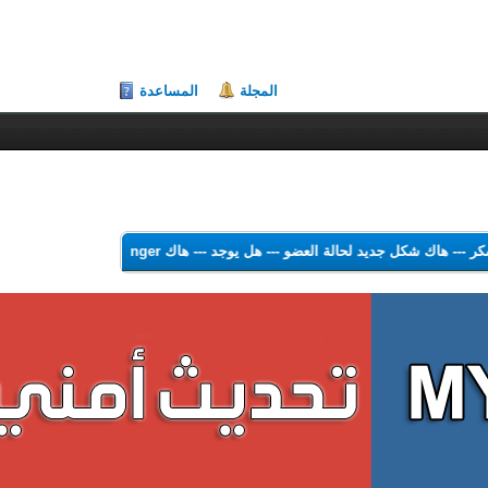
المجلة
المساعدة
لشكر
---
هاك شكل جديد لحالة العضو
---
هل يوجد
---
هاك Theme Color Changer