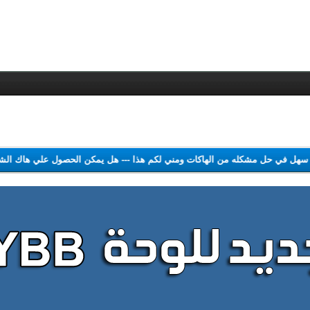
ل سهل في حل مشكله من الهاكات ومني لكم هذا
---
هل يمكن الحصول علي هاك ا