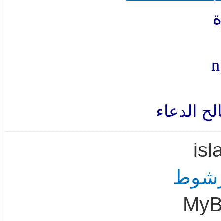
ح الدعاء
is
رشوط
MyB