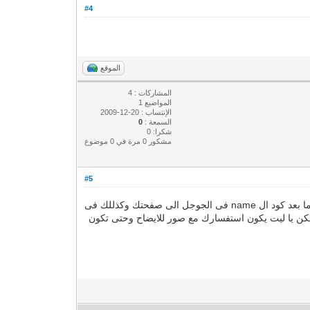
#4
الموقع
المشاركات : 4
المواضيع 1
الإنتساب : 20-12-2009
السمعة :
0
شكرا: 0
مشكور 0 مرة في 0 موضوع
#5
عند اختيار meta سيظهر لك خانتين الاولى مكتوب فيها name ,والاخرى countentارجع الى الجوجل وانت فاتح صفحه ال meta وقم بنقل ما بعد كود ال name فى الجوجل الى صفحتك وكذللك فى
لى نفس الخانه عندك فى الmetaولو هناك اى استفسار انا موجود لكن يا ليت يكون استفسارك مع صور للايضاح وحتى تكون