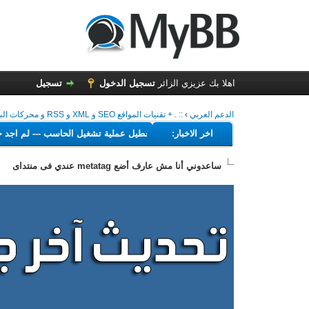
اهلا بك عزيزي الزائر
تسجيل الدخول
تسجيل
الدعم العربي
›
:: . + تقنيات المواقع SEO و XML و RSS و محركات البحث + . ::
---
اخر الاخبار:
البرامج التي تهدف إلى تعطيل عملية تشغيل الحاسب
---
لم 
ساعدوني أنا مش عارف أضع metatag عندي فى منتداى