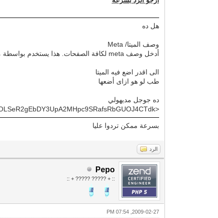
هل ده
وصف الميتا/ Meta
أدخل وصف meta لكافة الصفحات. هذا يستخدم بواسطة محركات البحث لفهرسة صفحاتك بعمق وبعلاقة أكثر بمحتواها.
الى اقدر اضع فيه الميتا
طب لو هو ازاى أضعها
ده جوجل مديهولي
<meta name="verify-v1" content="KSTb8BOLSeR2gEbDY3UpA2MHpc9SRafsRbGUOJ4CTdk=" />
بسرعة ممكن تردوا عليا
الرد
Pepo
:: + ????? ????? + ::
2009-02-27, 07:54 PM