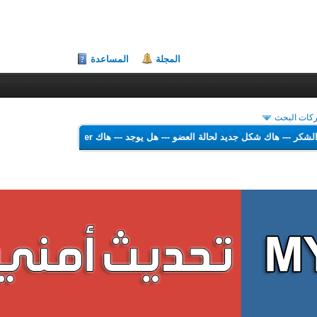
المجلة
المساعدة
حركات البحث
هاك الشكر
---
هاك شكل جديد لحالة العضو
---
هل يوجد
---
هاك Theme Color Changer