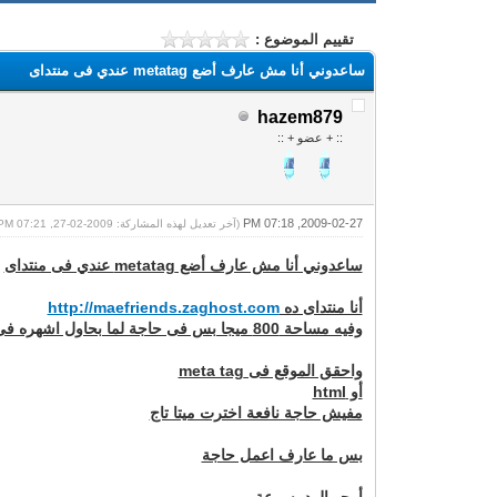
تقييم الموضوع :
ساعدوني أنا مش عارف أضع metatag عندي فى منتداى
hazem879
:: + عضو + ::
2009-02-27, 07:18 PM
(آخر تعديل لهذه المشاركة: 2009-02-27, 07:21 PM بواسطة
ساعدوني أنا مش عارف أضع metatag عندي فى منتداى
أنا منتداى ده
http://maefriends.zaghost.com
وفيه مساحة 800 ميجا بس فى حاجة لما بحاول اشهره فى جوجل
واحقق الموقع فى meta tag
أو html
مفيش حاجة نافعة اخترت ميتا تاج
بس ما عارف اعمل حاجة
أرجو الرد بسرعة