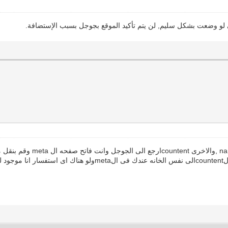
ى لو وضعت بشكل سليم, لن يتم تأكيد الموقع بجوجل بسبب الإستضافة.
الخانه الاخرى اعمل كوبى للموجود فى الجوجل بعد خانة الcountentا