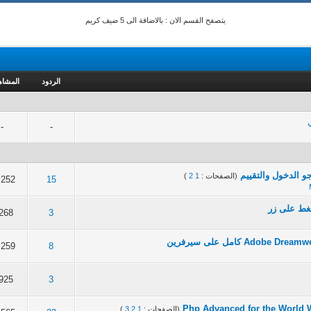
يتصفح القسم الان : بالاضافة الى 5 ضيف كريم
الردود
المشا
-
-
و الدخول والتقييم
(الصفحات :
1
2
)
,252
15
1
2
3
4
5
غط على زر
268
3
1
2
3
4
5
,259
8
1
2
3
4
5
925
3
1
2
3
4
5
(الصفحات :
1
2
3
)