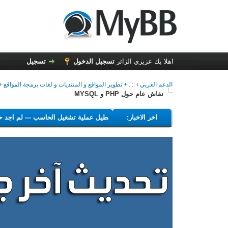
اهلا بك عزيزي الزائر
تسجيل الدخول
تسجيل
الدعم العربي
›
:: . + تطوير المواقع و المنتديات و لغات برمجة المواقع + .
نقاش عام حول PHP و MYSQL
---
اخر الاخبار:
البرامج التي تهدف إلى تعطيل عملية تشغيل الحاسب
---
لم