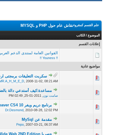
علم القسم كمقروء
نقاش عام حول PHP و MYSQL
الموضوع
/
الكاتب
إعلانات القسم
القوانين العامة لمنتدى الدعم العربي
!! Youness !!
مواضيع عادية
سكربت التعليقات برمجتى ارج
0 أصوات - 0 من معدل 5 أصوات
MR.A_H_M_E_D
,
2008-11-02, 08:21 AM
مساعدة:كيف أستدعي دالة بالض
0 أصوات - 0 من معدل 5 أصوات
صامت نون
,
2011-01-25, 02:49 PM
برنامج دريم ويفر Adobe Dreamweaver CS4 10 كامل على سيرفرين
0 أصوات - 0 من معدل 5 أصوات
Dr.Desmond
,
2010-08-28, 12:02 PM
مقدمة عن MySql
0 أصوات - 0 من معدل 5 أصوات
Pepo
,
2007-03-21, 06:37 AM
حصريا Php Advanced for the World Wide Web 2ND Edition