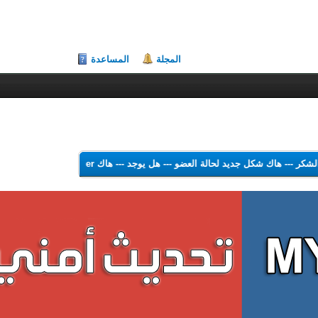
المجلة
المساعدة
هاك الشكر
---
هاك شكل جديد لحالة العضو
---
هل يوجد
---
هاك Theme Color Changer