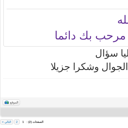
ه
رحب بك دائما
ا سؤال
لجوال وشكرا جزيلا
الموقع
الصفحات (2) :
1
2
التالي »