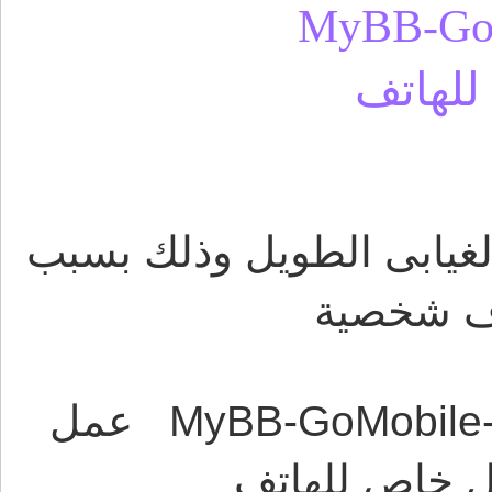
MyBB-Go
للهاتف
يابى الطويل وذلك بسبب
 شخصية
معنا اليوم تعريب هاك MyBB-GoMobile-master عمل
 خاص للهاتف