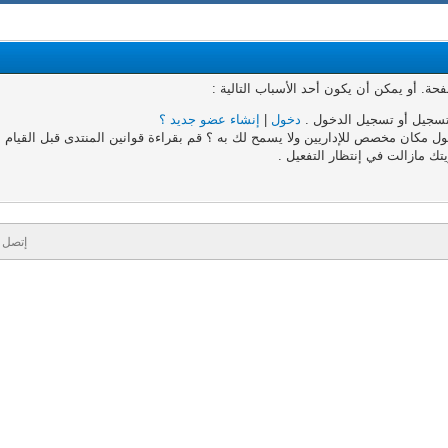
. أو يمكن أن يكون أحد الأسباب التالية :
تسجيل أو تسجيل الدخول .
دخول
|
إنشاء عضو جديد ؟
 مكان مخصص للإداريين ولا يسمح لك به ؟ قم بقراءة قوانين المنتدى قبل القيام به
تك مازالت في إنتظار التفعيل .
إتصل ب