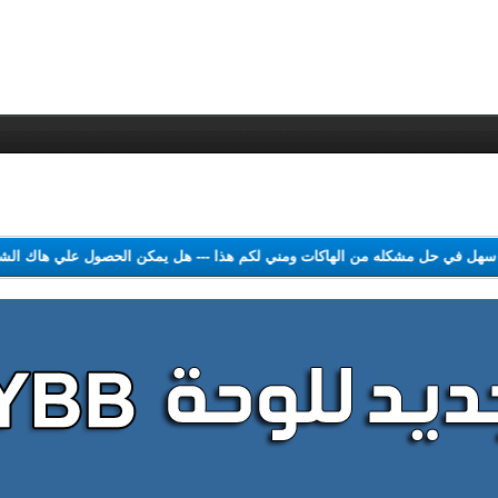
ل سهل في حل مشكله من الهاكات ومني لكم هذا
---
هل يمكن الحصول علي هاك ا