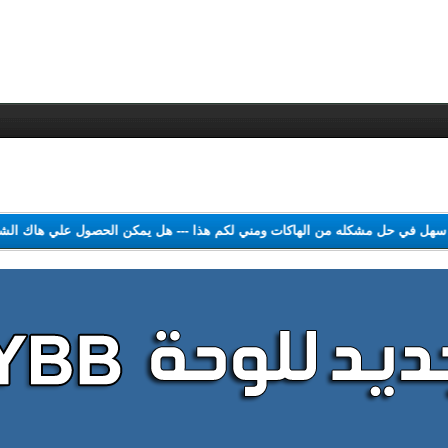
ل سهل في حل مشكله من الهاكات ومني لكم هذا
---
هل يمكن الحصول علي هاك ا