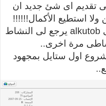
ى تقديم اى شئ جديد ان
ا استطيع الأكمال!!!!!!
فلعل سؤالك وموضوعك هذا اخى alkutob يرجع لى النشاط
شاطى مرة اخرى..
شروع اول ستايل بمجهود
.
الموقع
المشاركات : 208
المواضيع 75
الإنتساب : 15-09-2007
السمعة :
0
شكرا: 0