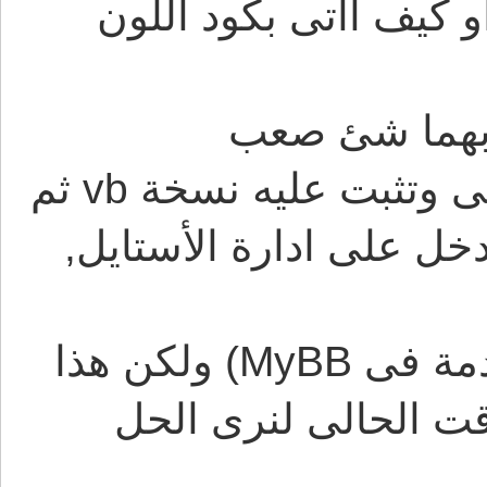
ت الوان استايل blue Star او كيف اأتى بكود اللون
 بهما شئ صعب
1- اما ان يكون لديك سيرفر محلى وتثبت عليه نسخة vb ثم
ها استايل blue Star وتدخل على ادارة الأستايل,
(تقريبا نفس المسميات المستخدمة فى MyBB) ولكن هذا
 الحالى لنرى الحل