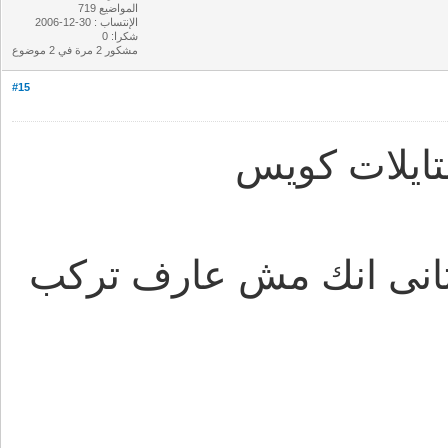
المواضيع 719
الإنتساب : 30-12-2006
شكرا: 0
مشكور 2 مرة في 2 موضوع
#15
ايلات كويس
انى انك مش عارف تركب