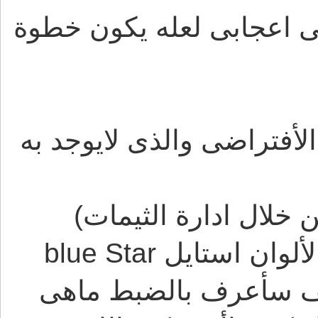
ى اعجابى لعله يكون خطوة
ا قم بالتعديل على ثيم MyBB الأفتراضى والذى لايوجد به
خلال ادارة الثيمات)
ستايل blue Star
يف سأعرف بالضبط ماهى