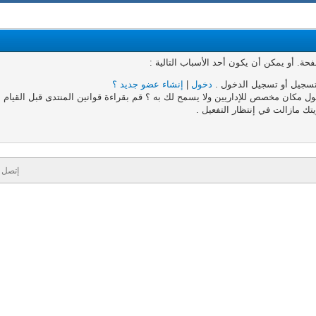
. أو يمكن أن يكون أحد الأسباب التالية :
تسجيل أو تسجيل الدخول .
دخول
|
إنشاء عضو جديد ؟
 مكان مخصص للإداريين ولا يسمح لك به ؟ قم بقراءة قوانين المنتدى قبل القيام به
تك مازالت في إنتظار التفعيل .
إتصل ب