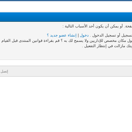
. أو يمكن أن يكون أحد الأسباب التالية :
تسجيل أو تسجيل الدخول .
دخول
|
إنشاء عضو جديد ؟
 مكان مخصص للإداريين ولا يسمح لك به ؟ قم بقراءة قوانين المنتدى قبل القيام به
تك مازالت في إنتظار التفعيل .
إتصل ب