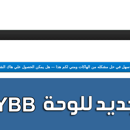
ل سهل في حل مشكله من الهاكات ومني لكم هذا
---
هل يمكن الحصول علي هاك ا