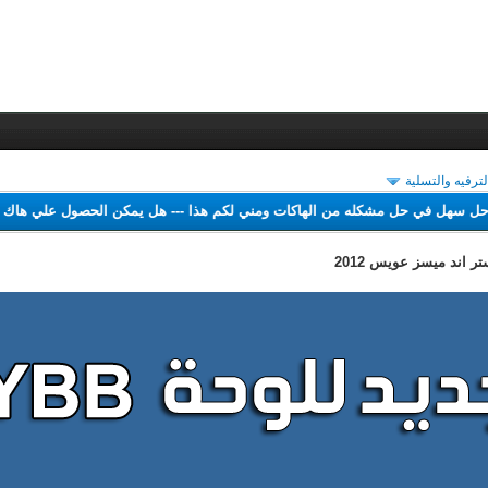
لترفيه والتسلية
اجد حل سهل في حل مشكله من الهاكات ومني لكم هذا
---
هل يمكن الحصول علي 
 اند ميسز عويس 2012