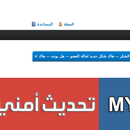
المجلة
المساعدة
هاك الشكر
---
هاك شكل جديد لحالة العضو
---
هل يوجد
---
هاك Theme Color Changer