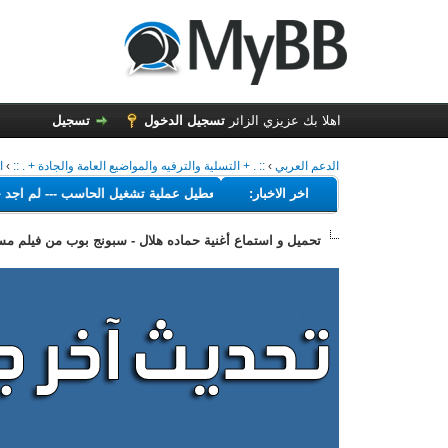
اهلا بك عزيزي الزائر
تسجيل الدخول
تسجيل
الدعم العربي
›
:: . + التسلية والترفيه والمواضيع العامة والجادة + . ::
›
ا
---
اخر الاخبار:
البرامج التي تهدف إلى تعطيل عملية تشغيل الحاسب
---
لم 
تحميل و استماع أغنية حماده هلال - سبونج بوب من فيلم مستر