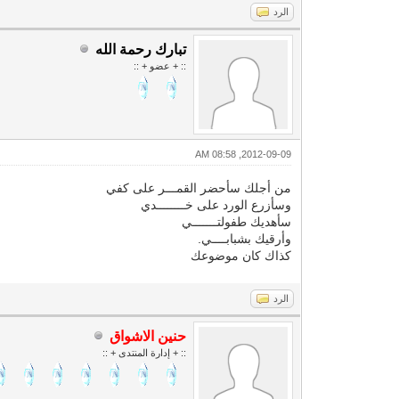
الرد
تبارك رحمة الله
:: + عضو + ::
2012-09-09, 08:58 AM
من أجلك سأحضر القمـــر على كفي
وسأزرع الورد على خــــــــدي
سأهديك طفولتـــــــي
وأرقيك بشبابــــي.
كذاك كان موضوعك
الرد
حنين الاشواق
:: + إدارة المنتدى + ::