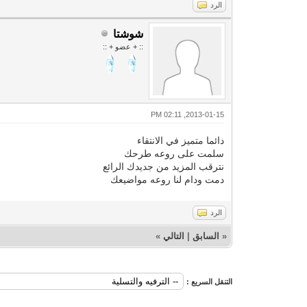
الرد
شوشتا
:: + عضو + ::
2013-01-15, 02:11 PM
دائما متميز في الانتقاء
سلمت على روعه طرحك
نترقب المزيد من جديدك الرائع
دمت ودام لنا روعه مواضيعك
الرد
«
السابق
|
التالي
»
التنقل السريع :