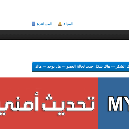
المجلة
المساعدة
علي هاك الشكر
---
هاك شكل جديد لحالة العضو
---
هل يوجد
---
هاك Theme Color Changer