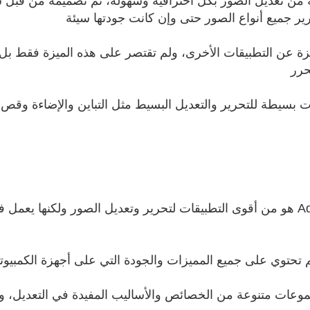
كن مستخدميه من تعديل الصور بكل احترافية وسهولة، تم تصميمه من
ر جميع أنواع الصور حتى وإن كانت جودتها سيئة
يزة عن التطبيقات الأخرى، ولم تقتصر على هذه الميزة فقط بل 
حرر
 بسيطة للتحرير والتعديل البسيط مثل التباين والإضاءة وقص ال
بشكل عام تطبيق Adobe Photoshop Express هو من أقوى التطبيقات لتحرير وتعديل الصو
م تحتوي على جميع المميزات والجودة التي على أجهزة الكمبيوت
وعات متنوعة من الخصائص والأساليب المفيدة في التعديل، و