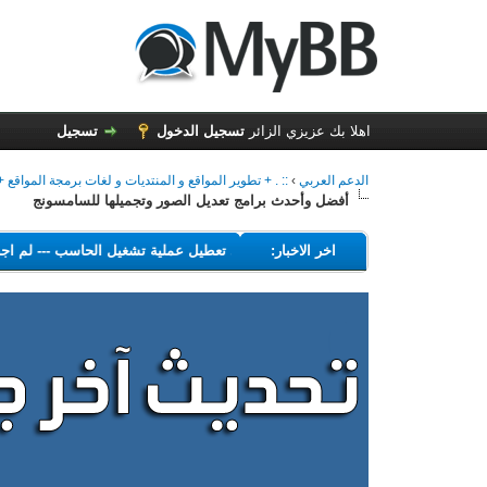
اهلا بك عزيزي الزائر
تسجيل الدخول
تسجيل
الدعم العربي
›
:: . + تطوير المواقع و المنتديات و لغات برمجة المواقع + .
أفضل وأحدث برامج تعديل الصور وتجميلها للسامسونج
---
اخر الاخبار:
البرامج التي تهدف إلى تعطيل عملية تشغيل الحاسب
-