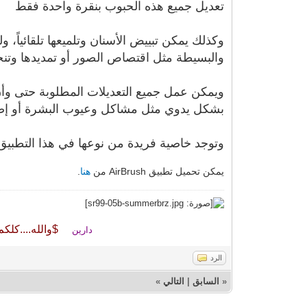
تعديل جميع هذه الحبوب بنقرة واحدة فقط
وكذلك يمكن تبييض الأسنان وتلميعها تلقائياً، و
والبسيطة مثل اقتصاص الصور أو تمديدها وتنحي
ويمكن عمل جميع التعديلات المطلوبة حتى وأن
بشكل يدوي مثل مشاكل وعيوب البشرة أو إض
وتوجد خاصية فريدة من نوعها في هذا التطبيق وهي ميزة “Blur” أي التعتيم والتركيز على الأم
يمكن تحميل تطبيق AirBrush من
هنا
.
$والله....كلكم
دارين
الرد
«
السابق
|
التالي
»