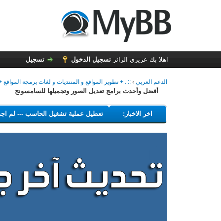
اهلا بك عزيزي الزائر
تسجيل الدخول
تسجيل
الدعم العربي
›
:: . + تطوير المواقع و المنتديات و لغات برمجة المواقع + .
أفضل وأحدث برامج تعديل الصور وتجميلها للسامسونج
---
اخر الاخبار:
البرامج التي تهدف إلى تعطيل عملية تشغيل الحاسب
-