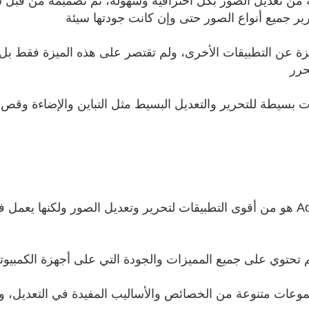
كن مستخدميه من تعديل الصور بكل احترافية وسهولة، تم تصميمه من
ر جميع أنواع الصور حتى وإن كانت جودتها سيئة
يزة عن التطبيقات الأخرى، ولم تقتصر على هذه الميزة فقط بل 
حرر
 بسيطة للتحرير والتعديل البسيط مثل التباين والإضاءة وقص ال
بشكل عام تطبيق Adobe Photoshop Express هو من أقوى التطبيقات لتحرير وتعديل الصو
م تحتوي على جميع المميزات والجودة التي على أجهزة الكمبيوت
وعات متنوعة من الخصائص والأساليب المفيدة في التعديل، و