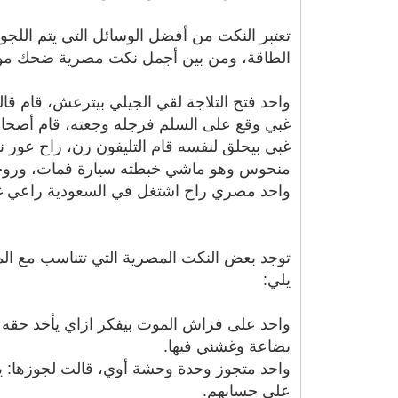
تعتبر النكت من أفضل الوسائل التي يتم اللجوء
الطاقة، ومن بين أجمل نكت مصرية ضحك موت
واحد فتح التلاجة لقي الجيلي بيترعش، قام 
غبي وقع على السلم فرجله وجعته، قام أصحابه
غبي بيحلق لنفسه قام التليفون رن، راح عور
منحوس وهو ماشي خبطته سيارة فمات، وروحه
واحد مصري راح اشتغل في السعودية راعي غنم،
توجد بعض النكت المصرية التي تتناسب مع المتز
يلي:
واحد على فراش الموت بيفكر ازاي يأخد حقه من
بضاعة وغشني فيها.
واحد متجوز وحدة وحشة أوي، قالت لجوزها: 
على حسابهم.