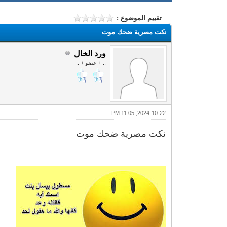
تقييم الموضوع :
نكت مصرية ضحك موت
ورد الخال
:: + عضو + ::
2024-10-22, 11:05 PM
نكت مصرية ضحك موت