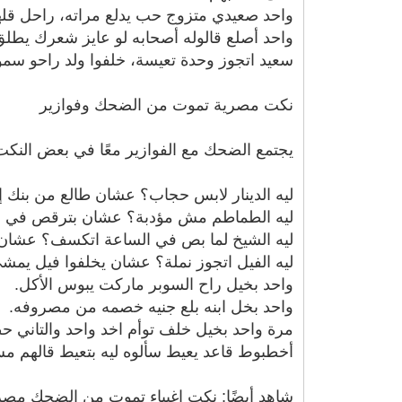
واحد صعيدي متزوج حب يدلع مراته، راحل قلها: 
واحد أصلع قالوله أصحابه لو عايز شعرك يط
سعيد اتجوز وحدة تعيسة، خلفوا ولد راحو سمو
نكت مصرية تموت من الضحك وفوازير
يجتمع الضحك مع الفوازير معًا في بعض النك
ليه الدينار لابس حجاب؟ عشان طالع من بنك 
ليه الطماطم مش مؤدبة؟ عشان بترقص في ا
ليه الشيخ لما بص في الساعة اتكسف؟ عشان ل
ليه الفيل اتجوز نملة؟ عشان يخلفوا فيل يمش
واحد بخيل راح السوبر ماركت يبوس الأكل.
واحد بخل ابنه بلع جنيه خصمه من مصروفه.
مرة واحد بخيل خلف توأم اخد واحد والتاني حط
أخطبوط قاعد يعيط سألوه ليه بتعيط قالهم 
شاهد أيضًا: نكت اغبياء تموت من الضحك مصر