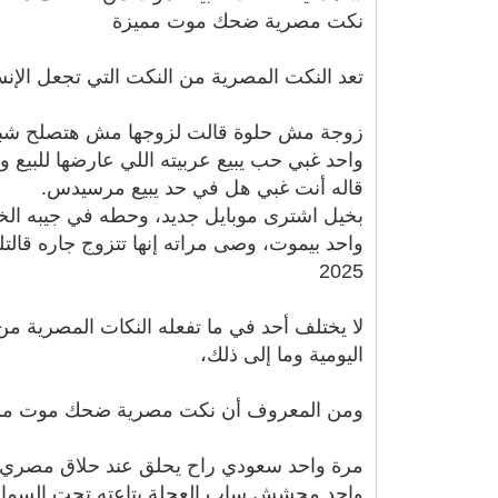
نكت مصرية ضحك موت مميزة
تعد النكت المصرية من النكت التي تجعل ال
زوجة مش حلوة قالت لزوجها مش هتصلح شباك ا
واحد غبي حب يبيع عربيته اللي عارضها للبيع و
قاله أنت غبي هل في حد يبيع مرسيدس.
بخيل اشترى موبايل جديد، وحطه في جيبه ال
واحد بيموت، وصى مراته إنها تتزوج جاره قال
2025
لا يختلف أحد في ما تفعله النكات المصرية م
اليومية وما إلى ذلك،
ومن المعروف أن نكت مصرية ضحك موت مشهو
مرة واحد سعودي راح يحلق عند حلاق مصري، ف
واحد محشش ساب العجلة بتاعته تحت السما، وق