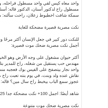
واحد معاه كيس لقي واحد مسطول فراحله، وقا
مسطول راح لدكتور أسنان، الدكتور قاله: أسنا
سمكة شافت اخطبوط زعلان، راحت سألته: مال
نكت مصرية قصيرة مضحكة للغاية
للنكت دور كبير في جعل الإنسان أكثر مرحًا و
أجمل نكت مصرية ضحك موت قصيرة:
أكثر حيوان مشغول على وجه الأرض وهو الخر
مهندس حب يستقيل من شغله، راح للمدير بتاعه
واحد نجار بيتصفح على الفيس بوك فعجبه منش
نقاش عنده ولد وبنت، في يوم بنته تعبت راح م
عجوز سمع الباب بيخبط راح سال مين؟ قاله: أن
شاهد أيضًا: اجمل 100+ نكت مضحكة جدا 2025 وصور واشياء تضحك
نكت مصرية ضحك موت متنوعة