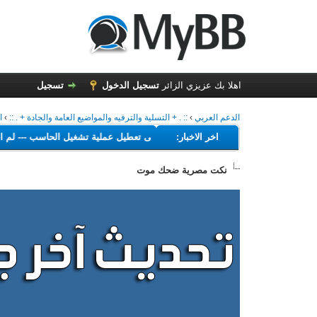
اهلا بك عزيزي الزائر
تسجيل الدخول
تسجيل
الدعم العربي
›
:: . + التسلية والترفيه والمواضيع العامة والجادة + . ::
›
ا
---
اخر الاخبار:
البرامج التي تهدف إلى تعطيل عملية تشغيل الحاس
نكت مصرية ضحك موت