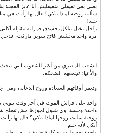
بصي بقي تعيطي متعيطيش أنا عايز العجلة بتا
سألته زوجته لماذا تبكي؟ قال لها رأيت في منام
حلم!
راجل بخيل بياكل، فسدق فمراته بتقوله أكلني 
مرة واحد محشش فاتح سوبر ماركت، فدخل عل
الشعب المصري من أكثر الشعوب التي تبحث دائ
والأعياد تجمعهم الضحكة،
وتغمر أوقاتهم السعادة وروح الدعابة، ومن أ
واحد على فراش الموت في آخر وقت بيوتي مرات
واحدة وحشة أوي بتقول لجوزها مش تصلح شباك
زوجتة سألت زوجها لماذا تبكي؟ قال لها رأيت ف
أبكي لأنه حلم!
واحدة نفسها تسمع كلمة حلوة من جورها في قا