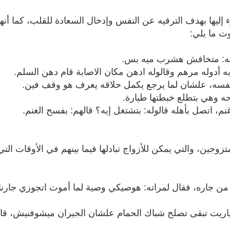
 إليها بهدف الترفيه عن النفس وإدخال السعادة للقلب، كما أنه
 ما يلي:
قاله: متخافش هشرب ميه بس.
 أدوله مرهم وقالوله ادهن مكان الاصابة قام دهن السلم.
 نفسه، علشان لما يرجع يكمل حلاقه يعرف هو وقف فين.
 وهي بتطلع خبطتها طيارة.
 اتصل بأهله قالوله: بتشتغل إيه؟ قالهم: بفسح الغنم.
وجين، والتي يمكن للأزواج تبادلها فيما بينهم في الأوقات التي
 جاره، فقال لمراته: هوصيكي وصية لما أموت اتجوزي جارنا، ق
ياريت تبقى تصلح شباك الحمام علشان الجيران ميشوفنيش، ق