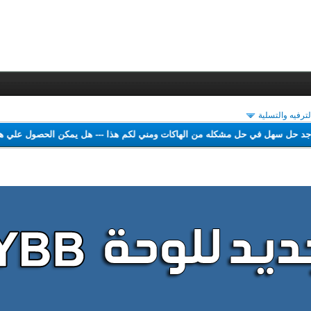
لترفيه والتسلية
ب
---
لم اجد حل سهل في حل مشكله من الهاكات ومني لكم هذا
---
هل يمكن الحص