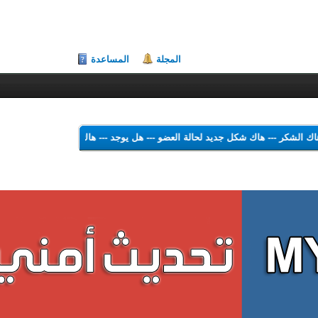
المجلة
المساعدة
ول علي هاك الشكر
---
هاك شكل جديد لحالة العضو
---
هل يوجد
---
هاك Theme Color Changer