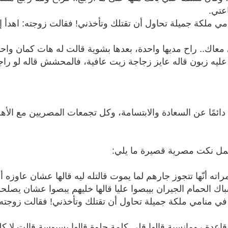
عتي.
ي ملكة جميلة تحاول أن تقتلك وتأخذني! فقالت زوجته: اهدأ إنه م
معاك.. راح مديها واحدة، بعدها بشوية قالت له هات كمان واحد
يه زبون قاله عايز زجاجة زيت عافية، فالمحشش قاله لو را
مًا عن السعادة والابتسامة، وكل تجمعات المصريين مع الأهل
جمل نكت مصرية قصيرة ما يلي:
ه أنّها تتجوز جارهم لما يموت قالتله ليه قالها عشان عاوزه
 الحمام الجيران بيبصوا عليا قالها خليهم يبصوا عشان يصلح
ي منامي ملكة جميلة تحاول أن تقتلك وتأخذني! فقالت زوجته: اهد
عدة رومانسية قالها قلى كلمة حلوة قالها بسبوسة قالت لا ك