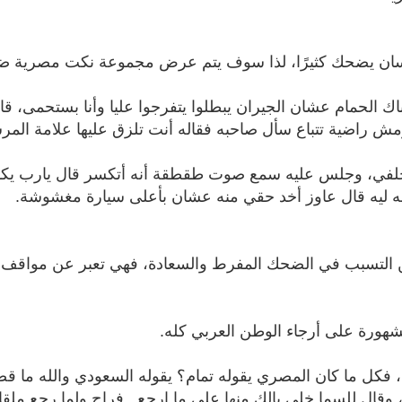
إنسان يضحك كثيرًا، لذا سوف يتم عرض مجموعة نكت مصرية ض
لحمام عشان الجيران يبطلوا يتفرجوا عليا وأنا بستحمى، قا
مش راضية تتباع سأل صاحبه فقاله أنت تلزق عليها علامة المرس
خلفي، وجلس عليه سمع صوت طقطقة أنه أتكسر قال يارب يكون
تله ليه قال عاوز أخد حقي منه عشان بأعلى سيارة مغشوشة.
ن التسبب في الضحك المفرط والسعادة، فهي تعبر عن مواقف عد
رة على أرجاء الوطن العربي كله.
كل ما كان المصري يقوله تمام؟ يقوله السعودي والله ما قص
ال للسما خلي بالك منها على ما ارجع.. فراح ولما رجع ملقاش