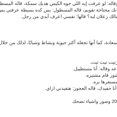
له: لو عرفت إيه اللي جوه الكيس هديك سمكة، قاله المسطول
نك محتاجة تقويم، قاله المسطول: بس كده بسيطة عرفني بس عاي
ك زعلان ليه؟ قالها: نفسي اعرف أيدي من رجل.
سعادة، كما أنها تجعله أكثر حيوية ونشاط وشبابًا، لذلك من خل
تيت تيت تيت.
 وقاله: أنا مستطييل.
ور قام مشنيره.
سنفرها بره.
ا حفيدك، قاله العجوز: هتفيدني ازاي.