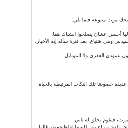
حك موت متنوعة فيما يلي:
لها أحسن عشان يصلحوا الشباك هما.
يدس وهي هتتباع، بعد فترة سأله إيه الأخبار،
 عمودي الفقري ولا الموبايل.
يدة خصوصًا تلك النكات المرتبطة بالحياة
رت، فيقوم يحلق له تاني.
 العجلة راح بص للسما لقاها بتمطر قالها