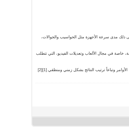
على ذلك مدى سرعة الأجهزة مثل الحواسيب والجوالات،
لفة، خاصة في مجال الألعاب وتعديلات الفيديو، التي تتطلب
تقنية المعالجة الفائقة: خاصية أخرى يتحدد من خلالها مستوى كفاءة وحدات المعالجة المركزية CPUs، وهي عبارة عن القدرة على تسلسل الأوامر وتباعاً ترتيب النتائج بشكل زمني ومنطقي.[1][2]