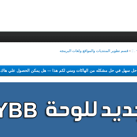
 ::
›
قسم تطوير المنتديات والمواقع ولغات البرمجه
م اجد حل سهل في حل مشكله من الهاكات ومني لكم هذا
---
هل يمكن الحصول علي