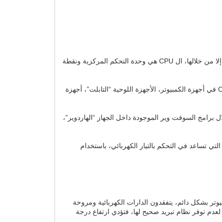
تعتبر وحدة المعالجة المركزية CPU هي الدماغ أو العنصر الأساسي في أنظمة الكمبيوتر، حيث أي أمر يتم على أجهزة الحواسيب لا يحدث إلا من خلالها، ال CPU هي وحدة التحكم المركزية ونقطة
بمعنى أدق وحدة المعالجة المركزية هي التي تتحكم في أداء مكونات الأجهزة، من خلال إصدار الأوامر الخاصة بالسوفت وير، يوجد ال CPU في أجهزة الكمبيوتر، الأجهزة اللوحية “التابلت”، أجهزة
ل برامج السوفت وير الموجودة داخل الجهاز “الهاردوير”،
التي تساعد في التحكم بالتيار الكهربائي، باستخدام
الكمبيوتر بشكل دائم، يتفقدون الدارات الكهربائية ومروحة
عدم توفر نظام تبريد صحيح لها، فتؤدي ارتفاع درجة