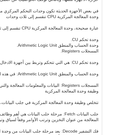
في بعض الأجهزة الحديثة تكون وحدات التحكم المركزي مدمجة بشكل مباش
وحدة المعالجة المركزية CPU تنقسم إلى ثلاث وحدات
عبارة صحيحة، وحدة المعالجة المركزية CPU تنقسم إلى ثلاث وحدات وهم:
وحدة تحكم CU.
وحدة الحساب والمنطق Arithmetic Logic Unit.
المسجلات Registers.
وحدة تحكم CU: هي التي تتحكم وتربط بين أجهزة الادخال والإخراج بالحواسيب، كما أنها هي المسئولة عن تحويل الأوامر من الذاكرة الرئيسية، ثم فك الكود الخاص بها في هيئة أوامر محددة.
وحدة الحساب والمنطق Arithmetic Logic Unit: في هذه الوحدة تتم عملية المعالجة بأكملها، حيث تقوم هذه الوحدة بالعمليات الحسابية، لتنفيذ الأوامر مثل مقارنة البيانات.
المسجلات Registers: البيانات والمعلومات المعالجة والتي يؤتى بها من الذاكرة العشوائية، ثم مرحلة فك التشفير أو التكويد، ثم تنفيذ الأوامر، كل ذلك يكون مسجل ومخزن عن طريق المعالج.
وظيفة وحدة المعالجة المركزية
تتخلص وظيفة وحدة المعالجة المركزية في جلب البيانات، فك
المعالجة من عنوان التخزين وترتب الأوامر وفقاً لسياق وتر
فك التشفير Decode: بعد مرحلة جلب البي