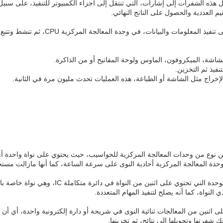
ة الثنائية” أو بالإنجليزية binary code، ثم تحول هذه الشفرات إلى إشارات، التي تنتقل إلى أجزاء الكمبيو
م العددية والحصول على الناتج النهائي.
اشة، الميكروفون، الماوس ولوحة المفاتيح أو من الذاكرة.
فيذ ثم التخزين.
إخراج مثل الشاشة أو الطباعة، هذه العمليات تحدث مليون مرة في الثانية.
ادي النواة Single Core CPU: هو أقدم من نوع من وحدات المعالجة المركزية للحواسيب، حيث يحتوي على 
مد وحدة المعالجة المركزية أحادية النوى على سرعة الساعة، كما أنها مازالت مستخ
وحدة معالجة مركزية ثنائية النوى Dual-Core CPU:
النواة، كما أنه يصلح لتنفيذ المهام المتعددة.
كزي متعدد النوى Quad-Core CPU: يحتوي على اثنين من المعالجات ثنائية النوى في شريحة أو دارة إلكترون
شفرتها وتحويلها إلى نتائج، ثم تخزينها.