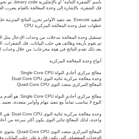
باسم “الشفر
فك الشفرة، بالإشارة إلى وحدة المعالجة بالقيام بضرب القي
التنفيذ Execute: بعد تنفيذ الأوامر تخزن النتائج المترتبة على تنفيذ المعلومات والبيانات، في وحدة المعالجة المركزية CPU، ثم تنشط وتتبع التعليمات عند طلب الأوامر للتنفيذ مرة أخرى.
خطوات عمل وحدة المعالجة المركزية CPU
تستقبل وحدة المعالجة مدخلات من وحدات الإدخال مثل الش
ثم تقوم بأربعة وظائف هي جلب البيانات، فك الشفرات، التن
بعد ذلك تقدم النتائج في هيئة مخرجات؛ من خلال وحدات ال
أنواع وحدة المعالجة المركزية
معالج مركزي أحادي النواة Single Core CPU.
وحدة معالجة مركزية ثنائية النوى Dual-Core CPU.
المعالج المركزي متعدد النوى Quad-Core CPU.
معالج مركزي أح
النوع لا يتناسب تماماً مع تنفيذ مهام وأوامر متعددة، تعت
واحدة، لذلك المعالج ثنائي النوى يكون أكثر سرعة من أحادي 
المعالج المر
الوحدات المنفصلة، التي تكون قادرة على جلب البيانات وفك 