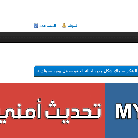
المجلة
المساعدة
 هاك الشكر
---
هاك شكل جديد لحالة العضو
---
هل يوجد
---
هاك Theme Color Changer