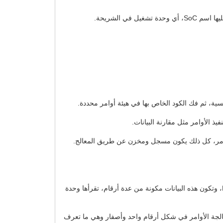
ي الشريحة.
جلب البيانات Fetch: مرحلة حلب البيانات هي أهم وظائف وحدات المعالجة المركزية أو CPU، حيث تأتي بالبيانات من وحدة الذاكرة RAM، وتكون هذه البيانات مكونة من عدة أرقام، تقرأها وحدة
ات المعالجة الأوامر في شكل أرقام واحد وأصفار وهي ما تعرف