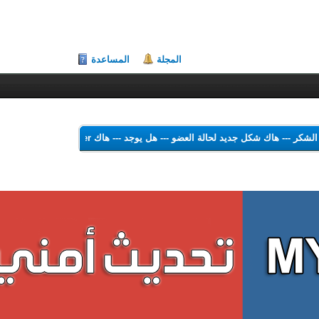
المجلة
المساعدة
 هاك الشكر
---
هاك شكل جديد لحالة العضو
---
هل يوجد
---
هاك Theme Color Changer