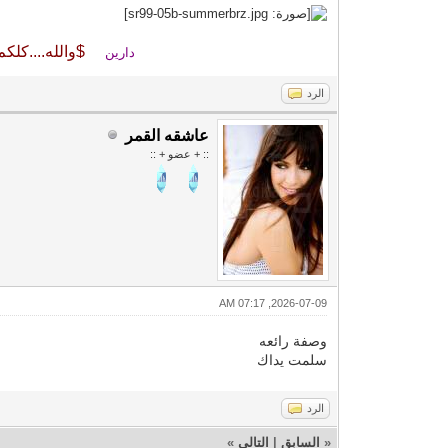
$والله....كلكم
دارين
الرد
عاشقه القمر
:: + عضو + ::
2026-07-09, 07:17 AM
وصفة رائعه
سلمت يداك
الرد
«
السابق
|
التالي
»