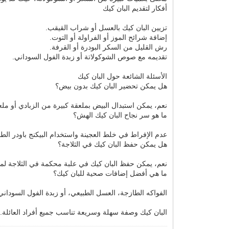
أفكار لتقديم البان كيك
تزيين البان كيك بالعسل أو شراب القيقب.
إضافة شرائح الموز أو الفراولة أو التوت.
رش القليل من السكر البودرة أو القرفة.
تقديمه مع صوص الشوكولاتة أو زبدة الفول السوداني.
الأسئلة الشائعة حول البان كيك
هل يمكن تحضير البان كيك بدون بيض؟
نعم، يمكن استبدال البيض بملعقة كبيرة من الزبادي أو 
ما هو سر نجاح البان كيك الهش؟
عدم الإفراط في خلط العجينة واستخدام البيكنج باودر الط
هل يمكن حفظ البان كيك في الثلاجة؟
نعم، يمكن حفظ البان كيك في علبة محكمة في الثلاجة لمد
ما هي أفضل إضافات صحية للبان كيك؟
الفواكه الطازجة، العسل الطبيعي، أو زبدة الفول السودا
البان كيك وصفة سهلة وسريعة تناسب جميع أفراد العائلة