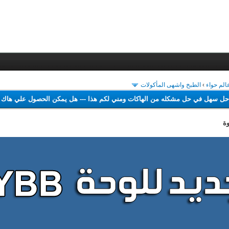
الم حواء
›
الطبخ واشهى المأكولات
م اجد حل سهل في حل مشكله من الهاكات ومني لكم هذا
---
هل يمكن الحصول علي
ة