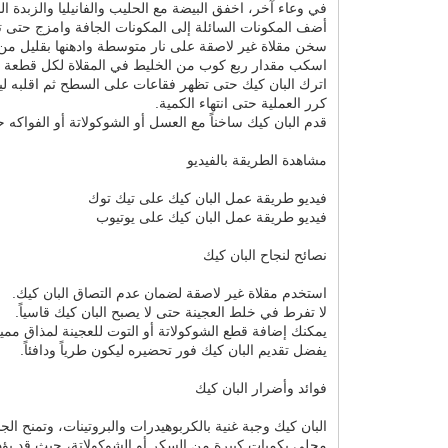
في وعاء آخر، اخفق البيضة مع الحليب والفانيليا والزبدة الم
أضف المكونات السائلة إلى المكونات الجافة وامزج حتى ت
سخن مقلاة غير لاصقة على نار متوسطة وادهنها بقليل من ا
اسكب مقدار ربع كوب من الخليط في المقلاة لكل قطعة ب
اترك البان كيك حتى تظهر فقاعات على السطح ثم اقلبه ليح
كرر العملية حتى انتهاء الكمية.
قدم البان كيك ساخناً مع العسل أو الشوكولاتة أو الفواكه
مشاهدة الطريقة بالفيديو
فيديو طريقة عمل البان كيك على تيك توك
فيديو طريقة عمل البان كيك على يوتيوب
نصائح لنجاح البان كيك
استخدم مقلاة غير لاصقة لضمان عدم التصاق البان كيك.
لا تفرط في خلط العجينة حتى لا يصبح البان كيك قاسياً.
يمكنك إضافة قطع الشوكولاتة أو التوت للعجينة لمذاق ممي
يفضل تقديم البان كيك فور تحضيره ليكون طرياً ودافئاً.
فوائد وأضرار البان كيك
البان كيك وجبة غنية بالكربوهيدرات والبروتينات، وتمنح الج
محلى بكميات كبيرة من السكر أو الشوكولاتة، حيث قد يؤدي