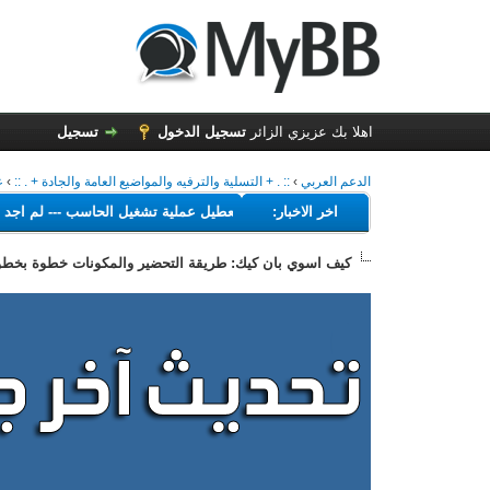
اهلا بك عزيزي الزائر
تسجيل الدخول
تسجيل
الدعم العربي
›
:: . + التسلية والترفيه والمواضيع العامة والجادة + . ::
›
ع
---
اخر الاخبار:
البرامج التي تهدف إلى تعطيل عملية تشغيل الحاسب
---
ل
كيف اسوي بان كيك: طريقة التحضير والمكونات خطوة بخطو