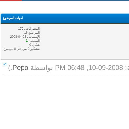
ادوات الموضوع
المشاركات : 170
المواضيع 18
الإنتساب : 23-04-2008
السمعة :
1
شكرا: 0
مشكور 0 مرة في 0 موضوع
#1
طة
Pepo
.)