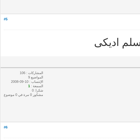
#5
لم اديكى
المشاركات : 106
المواضيع 9
الإنتساب : 10-09-2008
السمعة :
1
شكرا: 0
مشكور 0 مرة في 0 موضوع
#6