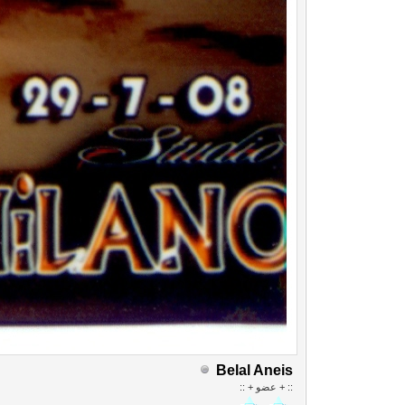
Belal Aneis
:: + عضو + ::