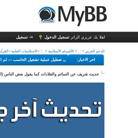
اهلا بك عزيزي الزائر
تسجيل الدخول
تسجيل
الدعم العربي
›
:: . + الأقسام الأسلامية + . ::
›
الاسلاميات العامة
›
القرآن
اخر الاخبار:
---
البرامج التي تهدف إلى تعطيل عملية ت
حديث شريف عن التمائم والقلادات كما يقول بعض الناس (ا