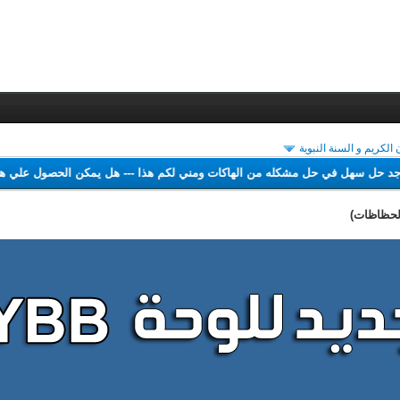
 الكريم و السنة النبوية
شغيل الحاسب
---
لم اجد حل سهل في حل مشكله من الهاكات ومني لكم هذا
---
هل 
لحظاظات)