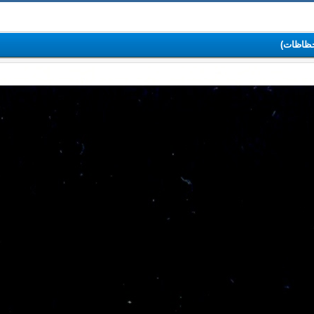
حظاظات)