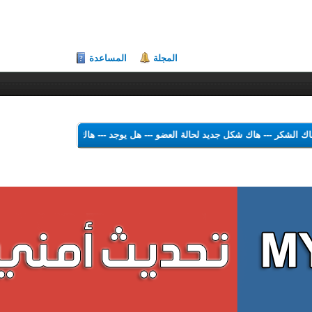
المجلة
المساعدة
يمكن الحصول علي هاك الشكر
---
هاك شكل جديد لحالة العضو
---
هل يوجد
---
هاك me Color Changer