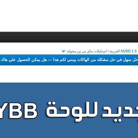
ة
›
استايلات ماي بي بي محوله
 اجد حل سهل في حل مشكله من الهاكات ومني لكم هذا
---
هل يمكن الحصول علي 