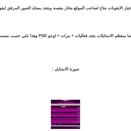
يار الايقونات متاح لصاحب الموقع يختار بنفسه وبتجد بمجلد الصور المرفق ايقو
عظم الاستايلات بتجد فعاليات + بنرات + لوجو PSD وهذا علي حسب مصمم الاستايل
صورة الاستايل :