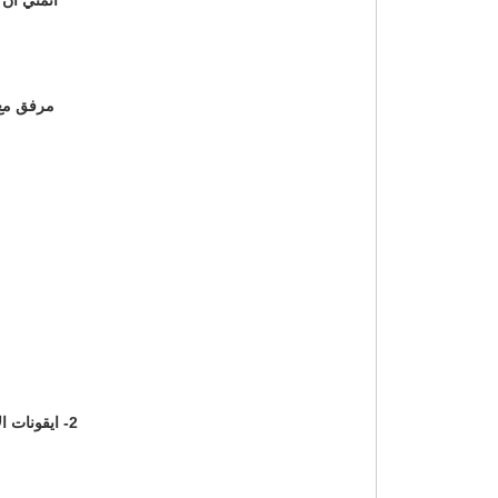
مرفق مع 
2- ايقونات الاستايل المحول تظهر بشكل تلقائي من مجلد images/english وليس مجلد الصور المرفق