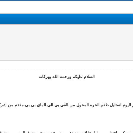
السلام عليكم ورحمة الله وبركاته
 اليوم استايل طقم الحره المحول من الفي بي الي الماي بي بي مقدم من شرك
 يعجبكم وانتظرو يوميا استايلات جديدة ويرجي عدم حذف حقوق المصمم وحقوق 