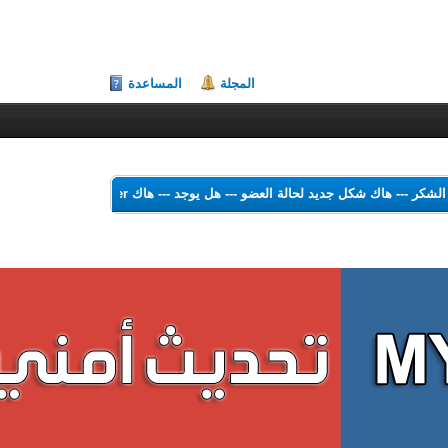
المجلة
المساعدة
هاك الشكر
---
هاك شكل جديد لحالة العضو
---
هل يوجد
---
هاك Theme Color Changer