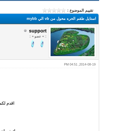
تقييم الموضوع :
استايل طقم الحره محول من vb الي mybb
support
:: + عضو + ::
2014-08-19, 04:51 PM
اقدم لكم
اتمني ان