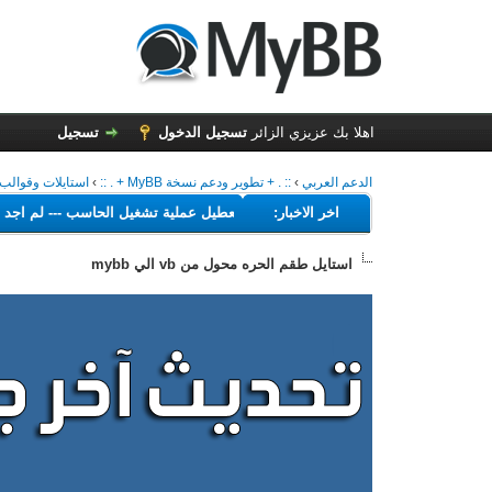
اهلا بك عزيزي الزائر
تسجيل الدخول
تسجيل
الدعم العربي
›
:: . + تطوير ودعم نسخة MyBB + . ::
›
استايلات وقوالب MyBB 1.6 العربي
---
اخر الاخبار:
البرامج التي تهدف إلى تعطيل عملية تشغيل الحاسب
---
لم
استايل طقم الحره محول من vb الي mybb