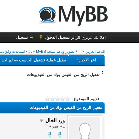
اهلا بك عزيزي الزائر
تسجيل الدخول
تسجيل
الدعم العربي
›
:: . + تطوير ودعم نسخة MyBB + . ::
›
استايلات وقوالب MyBB 1.6 العربي
---
اخر الاخبار:
البرامج التي تهدف إلى تعطيل عملية تشغيل الحاسب
---
لم 
تفعيل الربح من الفيس بوك من الفيديوهات
تقييم الموضوع :
تفعيل الربح من الفيس بوك من الفيديوهات
ورد الخال
:: + عضو + ::