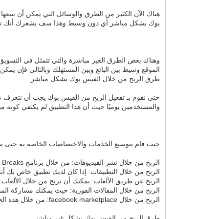
هناك الآن الكثير من الطرق والوسائل التي يمكن أن نتب
بوك بشكل مباشر أي دون وسيط وهذا سف يشعرك أنك تعم
وهناك بعض الطرق الغير مباشرة والتي تتمثل في التسويق
الموقع وسيط بين البائع وبين المستهلك وبالتالي فإن يمك
طرق الربح من خلال الفيس بوك بشكل مباشر
حتى نقوم بـ تفعيل الربح من الفيس بوك يجب أن نتعرف على
والمستخدمين يوميًا حيث أن هذا التطبيق لم يكتفي كونه م
حيث قام بتوسيع الخدمات والاختصاصات الخاصة به حتى يست
الربح من خلال نشر الفيديوهات: من خلال برنامج Ad Breaks يقوم البعض بالاشتراك فيه ومن ثم نشر الفيديوهات وعليها بعض الإعلانات الخاصة بالبرنامج.
الربح من خلال التطبيقات: إذا كان لديك تطبيق خاص بك أنت
الربح عن طريق الألعاب: يمكنك أن تربح من خلال الألعاب
الربح من خلال المقالات الفورية: حيث يمكنك مشاركة الم
الربح من خلال facebook marketplace: من خلال هذه الخدمة التي يقدمها فيس بوك يمكنك أن تعرض جميع منتجاتك أمام جميع المستخدمين وبالتالي ربح الأموال.
طرق الربح من الفيس بوك بشكل غير مباشر