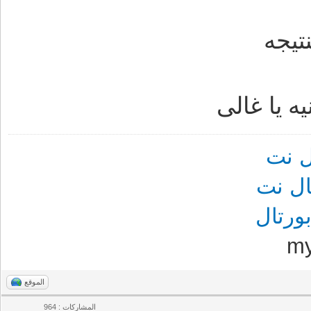
يجه
 يا غالى
 نت
ل نت
رتال
m
الموقع
المشاركات : 964