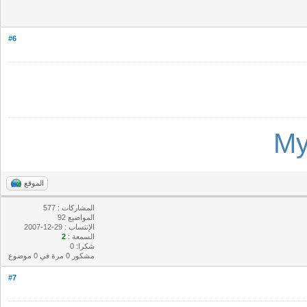
#6
M
الموقع
المشاركات : 577
المواضيع 92
الإنتساب : 29-12-2007
السمعة :
2
شكرا: 0
مشكور 0 مرة في 0 موضوع
#7