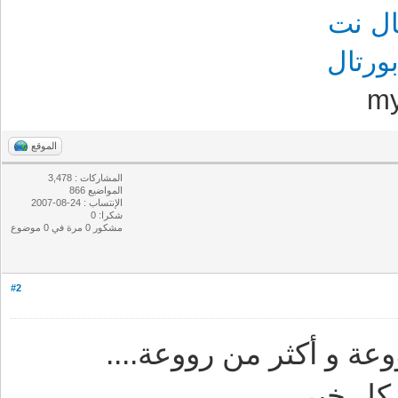
ل نت
رتال
m
الموقع
المشاركات : 3,478
المواضيع 866
الإنتساب : 24-08-2007
شكرا: 0
مشكور 0 مرة في 0 موضوع
#2
عة و أكثر من رووعة....
كل خير..