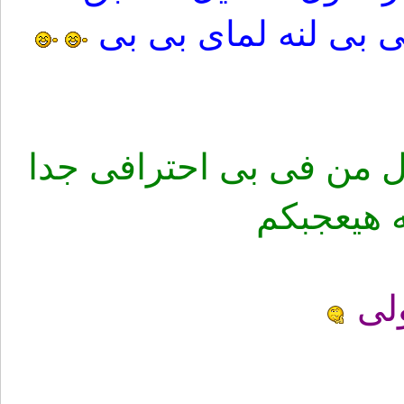
 بى لنه لماى بى بى
 من فى بى احترافى جدا
 هيعجبكم
لى