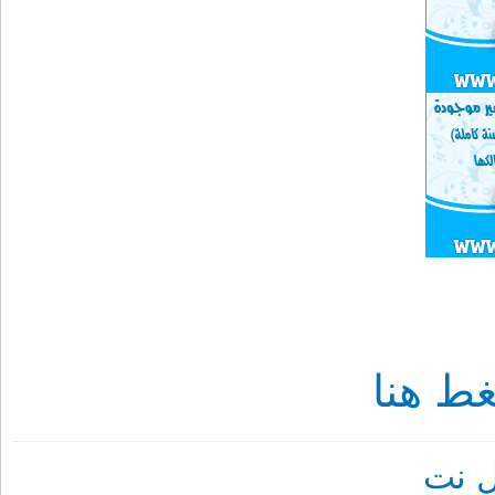
ط هنا
 نت