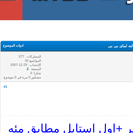
ه لماى بى بى
ادوات الموضوع
المشاركات : 577
المواضيع 92
الإنتساب : 29-12-2007
السمعة :
2
شكرا: 0
مشكور 0 مرة في 0 موضوع
#1
ر +اول استايل مطابق مئه