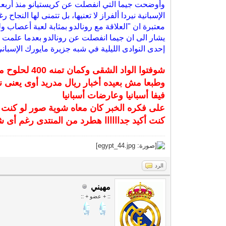
وأوضحت جيما التي انفصلت عن كريستيانو منذ أربعة 
الإسبانية نيردا ألفراز لا تعنيها، بل تتمنى لها النجاح
معتبرة ان "العلاقة مع رونالدو بمثابة لعبة أعصاب ولن
يشار الى ان جيما انفصلت عن رونالدو بعدما علمت بعل
إحدى النوادى الليلية في شبه جزيرة مايورك الإسبان
شوفتوا الواد الشقى وكمان تمنه 400 لحلوح مصرى يا ولاد
وطبعا مش بعيده أخبار ريال مدريد أوى يعنى ن
فيفا أسبانيا وعارضات أسبانيا
على فكره الخبر كان معاه شوية صور لو كنت 
كنت أكيد جداااااا هطرد من المنتدى رغم أى
الرد
مهيني
:: + عضو + ::