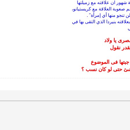
شهور ان علاقته مع زميلتها
 رغم صعوبة العلاقة مع كريستيانو،
 تنجو منها أي إمرأة" .
اقته بنيردا الذي التقى بها في
ي
قدر نقول
جبتها فى الموضوع
 شئ حتى لو كان نسب ؟