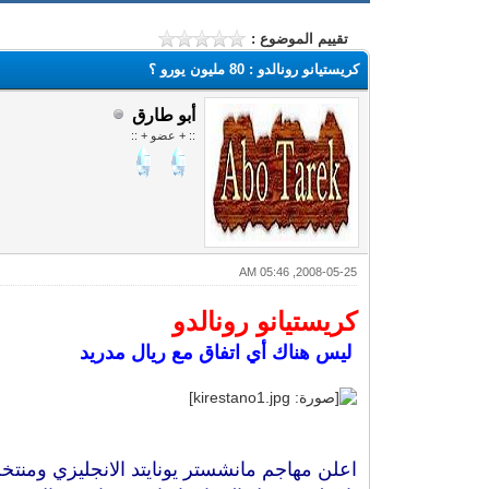
تقييم الموضوع :
كريستيانو رونالدو ‏: ‏80‏ مليون يورو ؟
أبو طارق
:: + عضو + ::
2008-05-25, 05:46 AM
كريستيانو رونالدو
‏ ليس هناك أي اتفاق مع ريال مدريد
اعلن مهاجم مانشستر يونايتد الانجليزي ومنتخب