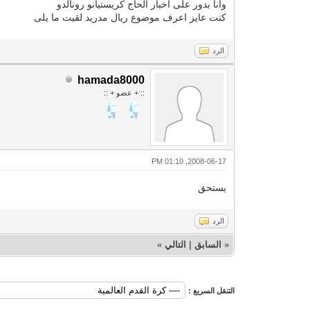
وأنا بدور على أخبار الحاج كريستيانو رونالدو
كنت عايز اعرف موضوع ريال مدريد لقيت ما يلى
الرد
hamada8000
:: + عضو + ::
2008-06-17, 01:10 PM
يستحق
الرد
«
السابق
|
التالي
»
التنقل السريع :