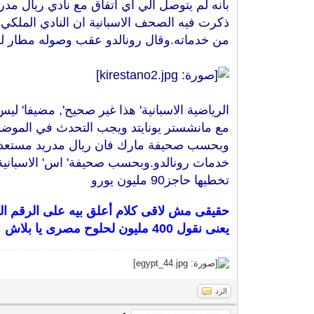
بانه لم يتوصل الي اي اتفاق مع نادي ريال مدر
ذكرت فيه الصحف الاسبانية ان النادي الملكي مستعد لدفع‏80‏ مليون يورو‏(‏ رق
من خدماته‏.‏وقال رونالدو عقب وصوله مطار لشبونة
الرياضية الاسبانية‏'‏ هذا غير صحيح‏',‏ مضيفا‏'‏
مع مانشستر يونايتد ويجب التحدث في الموضوع م
‏وبحسب صحيفة مارك فان ريال مدريد مستعد لدفع‏80‏ مليون يورو الي مانشستر يونايتد 
خدمات رونالدو‏.‏وبحسب صحيفة‏'‏ اس‏'‏ الاسبان
تخطيها حاجز‏90‏ مليون يورو
حقيقى مش لاقى كلام أعلق بيه على الرقم ا
يعنى نقول 400 مليون لحلوح مصرى يا بلاش
الرد