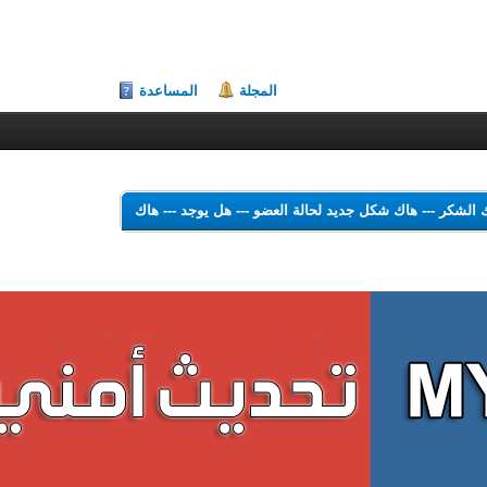
المجلة
المساعدة
لي هاك الشكر
---
هاك شكل جديد لحالة العضو
---
هل يوجد
---
هاك Theme Color Changer