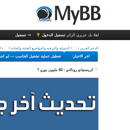
اهلا بك عزيزي الزائر
تسجيل الدخول
تسجيل
الدعم العربي
›
:: . + التسلية والترفيه والمواضيع العامة والجادة + . ::
›
ا
---
اخر الاخبار:
البرامج التي تهدف إلى تعطيل عملية تشغيل الحاسب
--
كريستيانو رونالدو ‏: ‏80‏ مليون يورو ؟